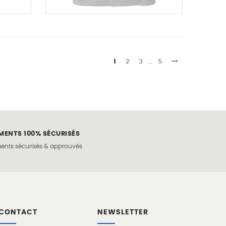
Tee-shirt léger et...
1
2
3
…
5
€
43,00 €
34,40 €
-20%
MENTS 100% SÉCURISÉS
ents sécurisés & approuvés
CONTACT
NEWSLETTER