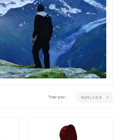

Trier par :
Nom, Z à A