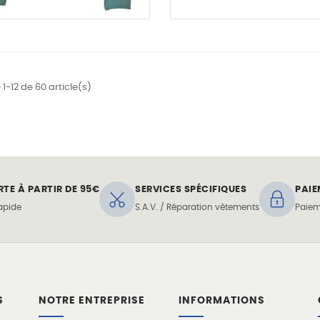
Veste enfant RECRE
Tee-shirt léger et...
1-12 de 60 article(s)
0,00 €
32,00 €
43,00 €
34,40 
-20%
-20%
RTE À PARTIR DE 95€
SERVICES SPÉCIFIQUES
PAIE
rapide
S.A.V. / Réparation vêtements
Paiem
S
NOTRE ENTREPRISE
INFORMATIONS