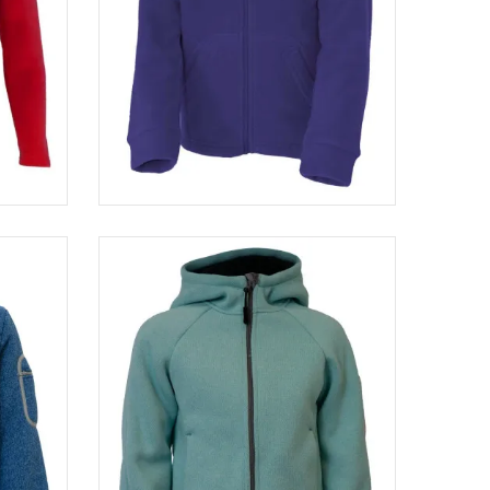
e...
Veste micro-polaire enfant...
€
29,00 €
23,20 €
-20%