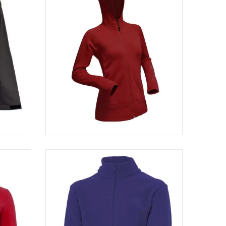
AMMEL
Veste Polartec femme...
€
119,00 €
95,20 €
-20%