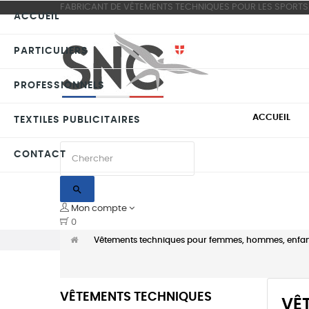
FABRICANT DE VÊTEMENTS TECHNIQUES POUR LES SPORT
ACCUEIL
PARTICULIERS
PROFESSIONNELS
ACCUEIL
TEXTILES PUBLICITAIRES
CONTACT
search
Mon compte
0
Vêtements techniques pour femmes, hommes, enfan
VÊTEMENTS TECHNIQUES
VÊ