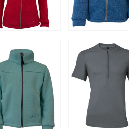
Veste femme NEPTUNE
Veste enfant SAGAN
05,00 €
84,00 €
40,00 €
32,00 
-20%
-20%