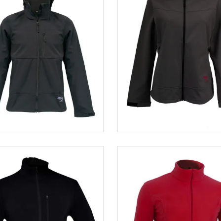
ste softshell homme ESCUR
Veste softshell femme H
09,00 €
87,20 €
109,00 €
87,20 
-20%
-20%