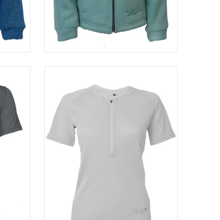
Veste enfant ROLLERS
€
40,00 €
32,00 €
-20%