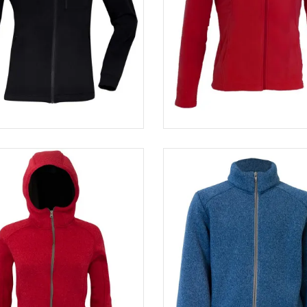
Veste polaire homme...
Veste micro-polaire femm
19,00 €
95,20 €
54,00 €
43,20 
-20%
-20%